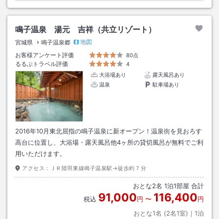
鳴子温泉 湯元 吉祥（共立リゾート）
地図
宮城県
鳴子温泉郷
お客様アンケート評価
80点
るるぶトラベル評価
4
大浴場あり
露天風呂あり
温泉
駐車場あり
2016年10月東北屈指の鳴子温泉に新オープン！温泉街を見おろす
高台に位置し、大浴場・露天風呂他4ヶ所の貸切風呂が無料でご利
用いただけます。
アクセス：
ＪＲ陸羽東線鳴子温泉駅→徒歩約７分
おとな
2
名
1
泊
1
部屋 合計
91,000
116,400
税込
円
〜
円
おとな1名 (
2
名1室)｜
1
泊