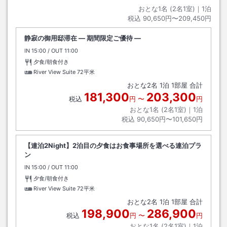
おとな1名 (
2
名1室)｜
1
泊
税込
90,650円〜209,450円
静寂の御用邸滞在 ― 期間限定ご優待 ―
IN
チェックイン
15:00
/ OUT
チェックアウト
11:00
夕食/朝食付き
River View Suite
72平米
おとな
2
名
1
泊
1
部屋 合計
181,300
203,300
税込
円
〜
円
おとな1名 (
2
名1室)｜
1
泊
税込
90,650円〜101,650円
【連泊2Night】2泊目の夕食はお食事場所を選べる連泊プラ
ン
IN
チェックイン
15:00
/ OUT
チェックアウト
11:00
夕食/朝食付き
River View Suite
72平米
おとな
2
名
1
泊
1
部屋 合計
198,900
286,900
税込
円
〜
円
おとな1名 (
2
名1室)｜
1
泊