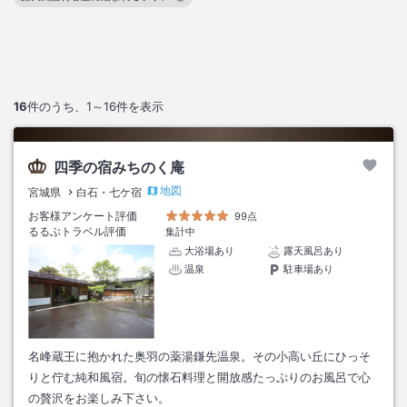
この絞り込み条件を解除
16
件のうち、
1～16
件を表示
四季の宿みちのく庵
地図
宮城県
白石・七ケ宿
お客様アンケート評価
99点
るるぶトラベル評価
集計中
大浴場あり
露天風呂あり
温泉
駐車場あり
名峰蔵王に抱かれた奥羽の薬湯鎌先温泉。その小高い丘にひっそ
りと佇む純和風宿。旬の懐石料理と開放感たっぷりのお風呂で心
の贅沢をお楽しみ下さい。