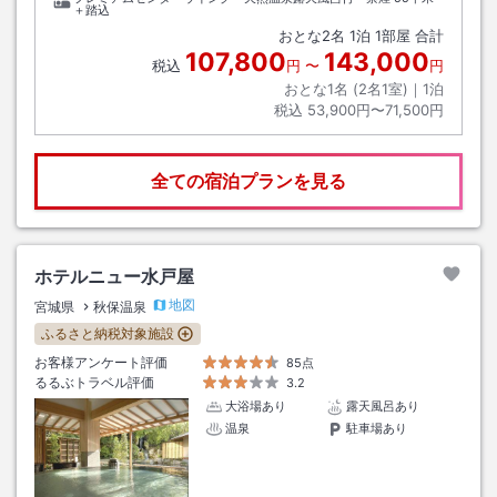
＋踏込
おとな
2
名
1
泊
1
部屋 合計
107,800
143,000
税込
円
〜
円
おとな1名 (
2
名1室)｜
1
泊
税込
53,900円〜71,500円
全ての宿泊プランを見る
ホテルニュー水戸屋
地図
宮城県
秋保温泉
ふるさと納税対象施設
お客様アンケート評価
85点
るるぶトラベル評価
3.2
大浴場あり
露天風呂あり
温泉
駐車場あり