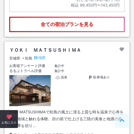
税込
99,450円〜143,450円
全ての宿泊プランを見る
ＹＯＫＩ ＭＡＴＳＵＳＨＩＭＡ
地図
宮城県
松島
お客様アンケート評価
集計中
るるぶトラベル評価
集計中
温泉
駐車場あり
YOKI MATSUSHIMAで松島の風土に浸る上質な時を温泉で心身を
整え地域と触れる体験、目の前で仕上げる三陸の美食と地酒の共
ペー
お気に入り
演四季を切り…