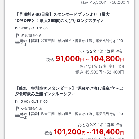
税込
45,500円〜58,200円
【早期割★60日前】スタンダードプランより《最大
10％OFF》！最大21時間のんびりロングステイ♪
IN
チェックイン
14:00
/ OUT
チェックアウト
11:00
夕食/朝食付き
離れ【祥雲】和室三間＋檜内風呂・源泉かけ流し露天風呂付き
100
平米
おとな
2
名
1
泊
1
部屋 合計
91,000
104,800
税込
円
〜
円
おとな1名 (
2
名1室)｜
1
泊
税込
45,500円〜52,400円
【離れ・特別室★スタンダード】”源泉かけ流し温泉”付～ご
夕食時飲み放題インクルーシブ～
IN
チェックイン
15:00
/ OUT
チェックアウト
11:00
夕食/朝食付き
離れ【祥雲】和室三間＋檜内風呂・源泉かけ流し露天風呂付き
100
平米
おとな
2
名
1
泊
1
部屋 合計
101,200
116,400
税込
円
〜
円