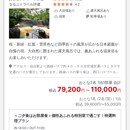
るるぶトラベル評価
4.2
大浴場あり
露天風呂あり
温泉
駐車場あり
桜・新緑・紅葉・雪景色など四季折々の風景が広がる日本庭園が
自慢の宿。大自然に囲まれた露天風呂では、趣あふれる温泉浴を
お楽しみいただけます。
アクセス：
仙台駅より路線バスで約４０～５０分宮城交通バスとタケヤ
交通のバスが運行しております。路線バスの乗り場は、西口バスプール８
番乗り場（宮城交通）、６３番乗り場（タケヤ交通）です。
おとな
2
名
1
泊
1
部屋 合計
79,200
110,000
税込
円
〜
円
おとな1名 (
2
名1室)｜
1
泊
税込
39,600円〜55,000円
＜ご夕食はお部屋食＞個性あふれる特別室で過ごす！特選料
理プラン
IN
チェックイン
14:00
/ OUT
チェックアウト
11:00