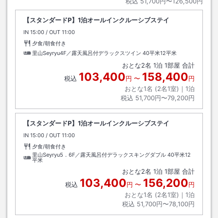
税込
51,700円〜126,500円
【スタンダードP】1泊オールインクルーシブステイ
IN
チェックイン
15:00
/ OUT
チェックアウト
11:00
夕食/朝食付き
里山Seyryu4F／露天風呂付デラックスツイン
40平米12平米
おとな
2
名
1
泊
1
部屋 合計
103,400
158,400
税込
円
〜
円
おとな1名 (
2
名1室)｜
1
泊
税込
51,700円〜79,200円
【スタンダードP】1泊オールインクルーシブステイ
IN
チェックイン
15:00
/ OUT
チェックアウト
11:00
夕食/朝食付き
里山Seyryu5．6F／露天風呂付デラックスキングダブル
40平米12
平米
おとな
2
名
1
泊
1
部屋 合計
103,400
156,200
税込
円
〜
円
おとな1名 (
2
名1室)｜
1
泊
税込
51,700円〜78,100円