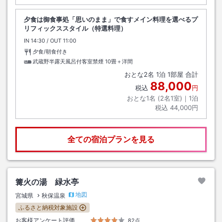
夕食は御食事処「思いのまま」で食すメイン料理を選べるプ
リフィックススタイル（特選料理）
IN
チェックイン
14:30
/ OUT
チェックアウト
11:00
夕食/朝食付き
武蔵野半露天風呂付客室禁煙
10畳＋洋間
おとな
2
名
1
泊
1
部屋 合計
88,000
税込
円
おとな1名 (
2
名1室)｜
1
泊
税込
44,000円
全ての宿泊プランを見る
篝火の湯 緑水亭
地図
宮城県
秋保温泉
ふるさと納税対象施設
お客様アンケート評価
82点