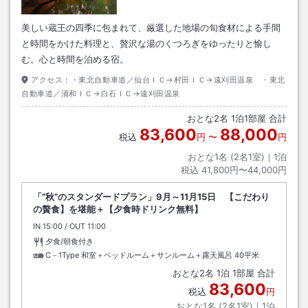
美しい蔵王の四季に包まれて、厳選した地場の旬食材による手間
と時間をかけた料理と、贅沢な湯のくつろぎをゆったりと愉し
む。心と時間を泊める宿。
アクセス：
・東北自動車道／仙台ＩＣ→村田ＩＣ→遠刈田温泉 ・東北
自動車道／浦和ＩＣ→白石ＩＣ→遠刈田温泉
おとな
2
名
1
泊
1
部屋 合計
83,600
88,000
税込
円
〜
円
おとな1名 (
2
名1室)｜
1
泊
税込
41,800円〜44,000円
「”秋”のスタンダードプラン」9月～11月15日 【こだわり
の贅食】を堪能＋【夕食時ドリンク無料】
IN
チェックイン
15:00
/ OUT
チェックアウト
11:00
夕食/朝食付き
C－1Type 和室＋ベッドルーム＋サンルーム＋露天風呂
40平米
おとな
2
名
1
泊
1
部屋 合計
83,600
税込
円
おとな1名 (
2
名1室)｜
1
泊