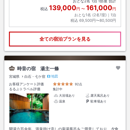
おとな
2
名
1
泊
1
部屋 合計
139,000
161,000
税込
円
〜
円
おとな1名 (
2
名1室)｜
1
泊
税込
69,500円〜80,500円
全ての宿泊プランを見る
時音の宿 湯主一條
地図
宮城県
白石・七ケ宿
お客様アンケート評価
92点
るるぶトラベル評価
集計中
大浴場あり
露天風呂あり
温泉
駐車場あり
開湯六百余年。源泉掛け流しの薬湯風呂をご用意しており、夕食