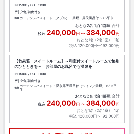
IN
チェックイン
15:00
/ OUT
チェックアウト
11:00
夕食/朝食付き
ガーデンスパスイート（ダブル） 禁煙 露天風呂付
63.5平米
おとな
2
名
1
泊
1
部屋 合計
240,000
384,000
税込
円
〜
円
おとな1名 (
2
名1室)｜
1
泊
税込
120,000円〜192,000円
【竹泉荘｜スイートルーム】～和室付スイートルームで格別
のひとときを～ お部屋のお風呂でも温泉を
IN
チェックイン
15:00
/ OUT
チェックアウト
11:00
夕食/朝食付き
ガーデンスパスイート・温泉露天風呂付（ツイン／禁煙）
63.5平
米
おとな
2
名
1
泊
1
部屋 合計
240,000
384,000
税込
円
〜
円
おとな1名 (
2
名1室)｜
1
泊
税込
120,000円〜192,000円