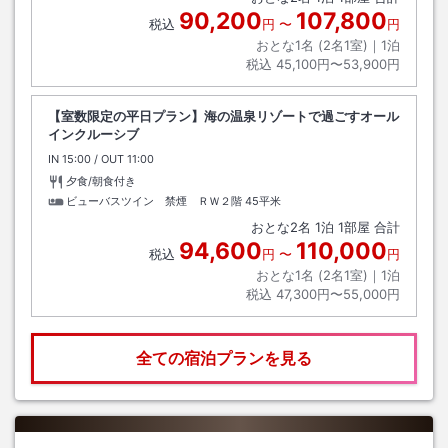
90,200
107,800
税込
円
〜
円
おとな1名 (
2
名1室)｜
1
泊
税込
45,100円〜53,900円
【室数限定の平日プラン】海の温泉リゾートで過ごすオール
インクルーシブ
IN
チェックイン
15:00
/ OUT
チェックアウト
11:00
夕食/朝食付き
ビューバスツイン 禁煙 ＲＷ２階
45平米
おとな
2
名
1
泊
1
部屋 合計
94,600
110,000
税込
円
〜
円
おとな1名 (
2
名1室)｜
1
泊
税込
47,300円〜55,000円
全ての宿泊プランを見る