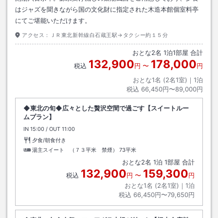
はジャズを聞きながら国の文化財に指定された木造本館個室料亭
にてご堪能いただけます。
アクセス：
ＪＲ東北新幹線白石蔵王駅→タクシー約１５分
おとな
2
名
1
泊
1
部屋 合計
132,900
178,000
税込
円
〜
円
おとな1名 (
2
名1室)｜
1
泊
税込
66,450円〜89,000円
◆東北の旬◆広々とした贅沢空間で過ごす【スイートルー
ムプラン】
IN
チェックイン
15:00
/ OUT
チェックアウト
11:00
夕食/朝食付き
湯主スイート （７３平米 禁煙）
73平米
おとな
2
名
1
泊
1
部屋 合計
132,900
159,300
税込
円
〜
円
おとな1名 (
2
名1室)｜
1
泊
税込
66,450円〜79,650円