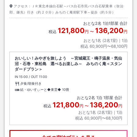
アクセス：
ＪＲ東北本線白石駅～バス白石市民バス白石駅乗車（弥治
郎、鎌先）行き（約２０分）みちのく庵前駅下車～徒歩（約５分）
おとな
2
名
1
泊
1
部屋 合計
121,800
136,200
税込
円
〜
円
おとな1名 (
2
名1室)｜
1
泊
税込
60,900円〜68,100円
おいしい！みやぎを旅しよう ～宮城蔵王・鳴子温泉・気仙
沼・石巻・東松島 選べるお楽しみ～ みちのく庵＜スタン
ダードプラン＞
IN
チェックイン
15:00
/ OUT
チェックアウト
11:00
夕食/朝食付き
結・ゆいすぃーと◆東雲◆
10畳
おとな
2
名
1
泊
1
部屋 合計
121,800
136,200
税込
円
〜
円
おとな1名 (
2
名1室)｜
1
泊
税込
60,900円〜68,100円