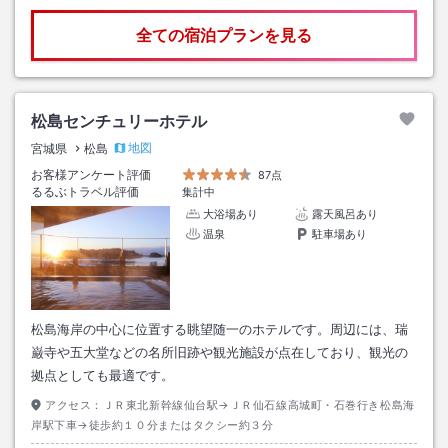
全ての宿泊プランを見る
松島センチュリーホテル
地図
宮城県
松島
お客様アンケート評価
87点
るるぶトラベル評価
集計中
大浴場あり
露天風呂あり
温泉
駐車場あり
松島海岸の中心に位置する眺望随一のホテルです。周辺には、瑞
巌寺や五大堂などの名所旧跡や観光施設が点在しており、観光の
拠点としても最適です。
アクセス：
ＪＲ東北新幹線仙台駅→ＪＲ仙石線高城町・石巻行き松島海
岸駅下車→徒歩約１０分またはタクシー約３分