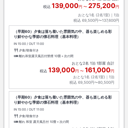
ター下車→徒歩約３分
139,000
275,200
税込
円
〜
円
おとな1名 (
2
名1室)｜
1
泊
税込
69,500円〜137,600円
（早期60）夕食は落ち着いた雰囲気の中、器も楽しめる彩
り鮮やかな季節の懐石料理（基本料理）
IN
チェックイン
15:00
/ OUT
チェックアウト
11:00
夕食/朝食付き
離れ和室露天風呂付禁煙
10畳＋次の間
おとな
2
名
1
泊
1
部屋 合計
139,000
161,000
税込
円
〜
円
おとな1名 (
2
名1室)｜
1
泊
税込
69,500円〜80,500円
（早期60）夕食は落ち着いた雰囲気の中、器も楽しめる彩
り鮮やかな季節の懐石料理（基本料理）
IN
チェックイン
15:00
/ OUT
チェックアウト
11:00
夕食/朝食付き
離れ 和室 露天風呂付
10畳＋次の間