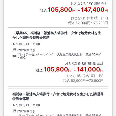
おとな
2
名
1
泊
1
部屋 合計
105,800
147,400
税込
円
〜
円
おとな1名 (
2
名1室)｜
1
泊
税込
52,900円〜73,700円
（早期45）福浦橋・福浦島入場券付！夕食は地元食材を生
かした調理長特製会席膳
IN
チェックイン
15:00
/ OUT
チェックアウト
11:00
夕食/朝食付き
プレミアムセンターウイング 天然温泉露天風呂付 禁煙
55平米
＋踏込
おとな
2
名
1
泊
1
部屋 合計
105,800
141,000
税込
円
〜
円
おとな1名 (
2
名1室)｜
1
泊
税込
52,900円〜70,500円
福浦橋・福浦島入場券付！夕食は地元食材を生かした調理長
特製会席膳
IN
チェックイン
15:00
/ OUT
チェックアウト
11:00
夕食/朝食付き
プレミアムセンターウイング 天然温泉露天風呂付 禁煙
55平米