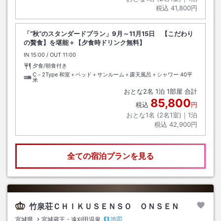
税込
41,800円
「”秋”のスタンダードプラン」9月～11月15日 【こだわり
の贅食】を堪能＋【夕食時ドリンク無料】
IN
チェックイン
15:00
/ OUT
チェックアウト
11:00
夕食/朝食付き
C－2Type 和室＋ベッド＋サンルーム＋露天風呂＋シャワー
40平
米
おとな
2
名
1
泊
1
部屋 合計
85,800
税込
円
おとな1名 (
2
名1室)｜
1
泊
税込
42,900円
全ての宿泊プランを見る
竹泉荘ＣＨＩＫＵＳＥＮＳＯ ＯＮＳＥＮ
地図
宮城県
宮城蔵王・遠刈田温泉