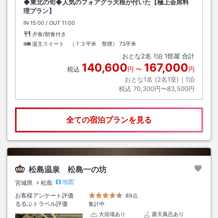
◆東北の旬◆人気のフォアグラ大根が付いた【極上会席料
理プラン】
IN
チェックイン
15:00
/ OUT
チェックアウト
11:00
夕食/朝食付き
湯主スイート （７３平米 禁煙）
73平米
おとな
2
名
1
泊
1
部屋 合計
140,600
167,000
税込
円
〜
円
おとな1名 (
2
名1室)｜
1
泊
税込
70,300円〜83,500円
全ての宿泊プランを見る
松島温泉 松島一の坊
地図
宮城県
松島
お客様アンケート評価
89点
るるぶトラベル評価
集計中
大浴場あり
露天風呂あり