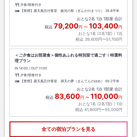
夕食/朝食付き
【禁煙】露天風呂付客室 銀河の祭（ぎんがのまつり）
36.8平米
おとな
2
名
1
泊
1
部屋 合計
79,200
103,400
税込
円
〜
円
おとな1名 (
2
名1室)｜
1
泊
税込
39,600円〜51,700円
＜ご夕食はお部屋食＞個性あふれる特別室で過ごす！特選料
理プラン
IN
チェックイン
14:00
/ OUT
チェックアウト
11:00
夕食/朝食付き
【禁煙】露天風呂付客室 満天の夢（まんてんのゆめ）
69.2平米
おとな
2
名
1
泊
1
部屋 合計
83,600
110,000
税込
円
〜
円
おとな1名 (
2
名1室)｜
1
泊
税込
41,800円〜55,000円
全ての宿泊プランを見る