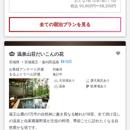
おとな1名 (
2
名1室)｜
1
泊
税込
50,600円〜58,200円
全ての宿泊プランを見る
温泉山荘だいこんの花
地図
宮城県
宮城蔵王・遠刈田温泉
お客様アンケート評価
対象外
るるぶトラベル評価
集計中
大浴場あり
露天風呂あり
温泉
駐車場あり
蔵王山麓の1万坪の自然林に趣き異なる離れが18室、全て掛け流し
の温泉と自家農園野菜が主役の料理、季節ごとに訪れたくなる自
然豊かな宿です。