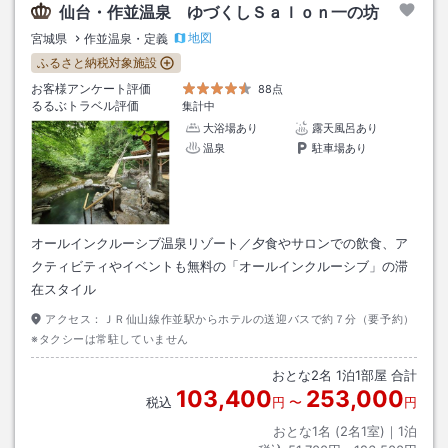
仙台・作並温泉 ゆづくしＳａｌｏｎ一の坊
地図
宮城県
作並温泉・定義
ふるさと納税対象施設
お客様アンケート評価
88点
るるぶトラベル評価
集計中
大浴場あり
露天風呂あり
温泉
駐車場あり
オールインクルーシブ温泉リゾート／夕食やサロンでの飲食、ア
クティビティやイベントも無料の「オールインクルーシブ」の滞
在スタイル
アクセス：
ＪＲ仙山線作並駅からホテルの送迎バスで約７分（要予約）
※タクシーは常駐していません
おとな
2
名
1
泊
1
部屋 合計
103,400
253,000
税込
円
〜
円
おとな1名 (
2
名1室)｜
1
泊