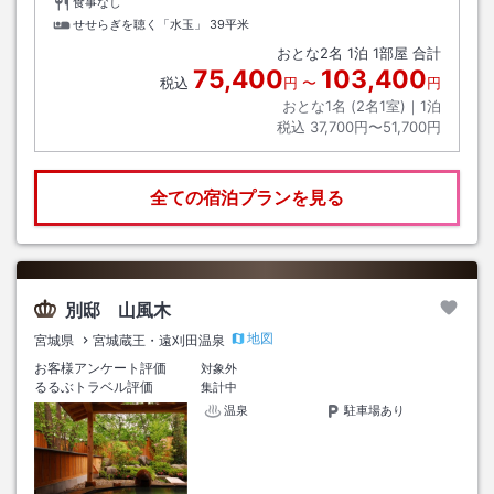
食事なし
せせらぎを聴く「水玉」
39平米
おとな
2
名
1
泊
1
部屋 合計
75,400
103,400
税込
円
〜
円
おとな1名 (
2
名1室)｜
1
泊
税込
37,700円〜51,700円
全ての宿泊プランを見る
別邸 山風木
地図
宮城県
宮城蔵王・遠刈田温泉
お客様アンケート評価
対象外
るるぶトラベル評価
集計中
温泉
駐車場あり