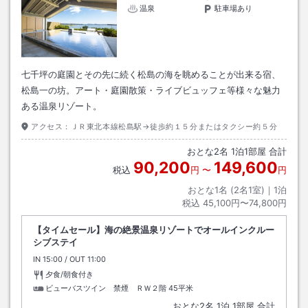
温泉
駐車場あり
七千坪の庭園とその先に続く松島の海を眺めることが出来る宿、
松島一の坊。アート・庭園散策・ライブビュッフェ等様々な魅力
ある温泉リゾート。
アクセス：
ＪＲ東北本線松島駅→徒歩約１５分またはタクシー約５分
おとな
2
名
1
泊
1
部屋 合計
90,200
149,600
税込
円
〜
円
おとな1名 (
2
名1室)｜
1
泊
税込
45,100円〜74,800円
【タイムセール】海の絶景温泉リゾートでオールインクルー
シブステイ
IN
チェックイン
15:00
/ OUT
チェックアウト
11:00
夕食/朝食付き
ビューバスツイン 禁煙 ＲＷ２階
45平米
おとな
2
名
1
泊
1
部屋 合計