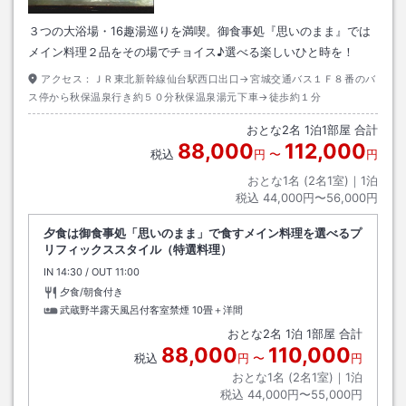
３つの大浴場・16趣湯巡りを満喫。御食事処『思いのまま』では
メイン料理２品をその場でチョイス♪選べる楽しいひと時を！
アクセス：
ＪＲ東北新幹線仙台駅西口出口→宮城交通バス１Ｆ８番のバ
ス停から秋保温泉行き約５０分秋保温泉湯元下車→徒歩約１分
おとな
2
名
1
泊
1
部屋 合計
88,000
112,000
税込
円
〜
円
おとな1名 (
2
名1室)｜
1
泊
税込
44,000円〜56,000円
夕食は御食事処「思いのまま」で食すメイン料理を選べるプ
リフィックススタイル（特選料理）
IN
チェックイン
14:30
/ OUT
チェックアウト
11:00
夕食/朝食付き
武蔵野半露天風呂付客室禁煙
10畳＋洋間
おとな
2
名
1
泊
1
部屋 合計
88,000
110,000
税込
円
〜
円
おとな1名 (
2
名1室)｜
1
泊
税込
44,000円〜55,000円