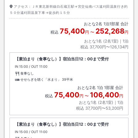
アクセス：
ＪＲ東北新幹線白石蔵王駅→宮交仙南バス遠刈田温泉行き約
５０分遠刈田温泉下車→徒歩約１５分
おとな
2
名
1
泊
1
部屋 合計
75,400
252,268
税込
円
〜
円
おとな1名 (
2
名1室)｜
1
泊
税込
37,700円〜126,134円
【素泊まり（食事なし）】宿泊当日12：00まで受付
IN
チェックイン
15:00
/ OUT
チェックアウト
11:00
食事なし
せせらぎを聴く「水まり」
39平米
おとな
2
名
1
泊
1
部屋 合計
75,400
106,400
税込
円
〜
円
おとな1名 (
2
名1室)｜
1
泊
税込
37,700円〜53,200円
【素泊まり（食事なし）】宿泊当日12：00まで受付
IN
チェックイン
15:00
/ OUT
チェックアウト
11:00