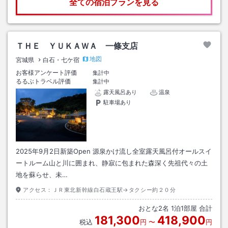
全ての宿泊プランを見る
ＴＨＥ ＹＵＫＡＷＡ 一條支店
地図
宮城県
白石・七ケ宿
お客様アンケート評価
集計中
るるぶトラベル評価
集計中
露天風呂あり
温泉
駐車場あり
2025年9月2日新築Open 源泉かけ流し全室露天風呂付オールスイ
ートルーム山と川に囲まれ、静寂に包まれた森深く先祖代々の土
地を蘇らせ、未…
アクセス：
ＪＲ東北新幹線白石蔵王駅→タクシー約２０分
おとな
2
名
1
泊
1
部屋 合計
181,300
418,900
税込
円
〜
円