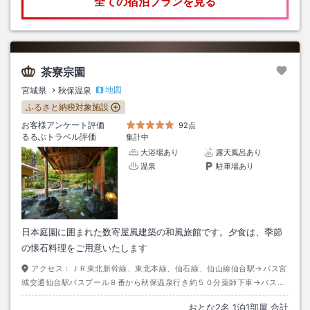
全ての宿泊プランを見る
茶寮宗園
地図
宮城県
秋保温泉
ふるさと納税対象施設
お客様アンケート評価
92点
るるぶトラベル評価
集計中
大浴場あり
露天風呂あり
温泉
駐車場あり
日本庭園に囲まれた数寄屋風建築の和風旅館です。夕食は、季節
の懐石料理をご用意いたします
アクセス：
ＪＲ東北新幹線、東北本線、仙石線、仙山線仙台駅→バス宮
城交通仙台駅バスプール８番から秋保温泉行き約５０分薬師下車→バスタ
ケヤ交通「西部ライナー」仙台からかわさきまち行き約４０分秋保里セン
おとな
2
名
1
泊
1
部屋 合計