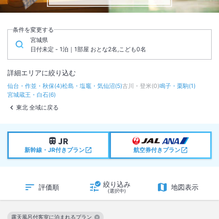
条件を変更する
宮城県
日付未定 - 1泊｜1部屋 おとな2名,こども0名
詳細エリアに絞り込む
仙台・作並・秋保
(
4
)
松島・塩竈・気仙沼
(
5
)
古川・登米
(
0
)
鳴子・栗駒
(
1
)
宮城蔵王・白石
(
6
)
東北 全域に戻る
新幹線・JR付きプラン
航空券付きプラン
絞り込み
評価順
地図表示
(選択中)
露天風呂付客室に泊まれるプラン