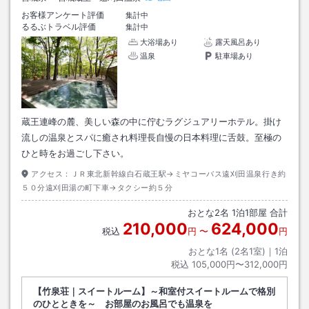
お客様アンケート評価
集計中
るるぶトラベル評価
集計中
大浴場あり
露天風呂あり
温泉
駐車場あり
蔵王連峰の麓、美しい森の中に佇むラグジュアリーホテル。掛け
流しの温泉とスパに癒され料理長自慢の日本料理に舌鼓。至極の
ひと時をお過ごし下さい。
アクセス：
ＪＲ東北新幹線白石蔵王駅→ミヤコーバス遠刈田温泉行き約
５０分遠刈田湯の町下車→タクシー約５分
おとな
2
名
1
泊
1
部屋 合計
210,000
624,000
税込
円
〜
円
おとな1名 (
2
名1室)｜
1
泊
税込
105,000円〜312,000円
【竹泉荘｜スイートルーム】～和室付スイートルームで格別
のひとときを～ お部屋のお風呂でも温泉を