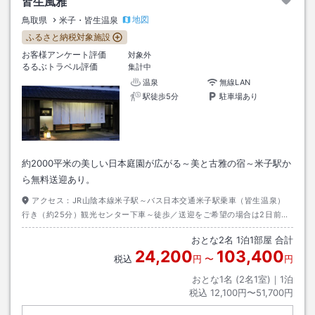
皆生風雅
地図
鳥取県
米子・皆生温泉
ふるさと納税対象施設
お客様アンケート評価
対象外
るるぶトラベル評価
集計中
温泉
無線LAN
駅徒歩5分
駐車場あり
約2000平米の美しい日本庭園が広がる～美と古雅の宿～米子駅か
ら無料送迎あり。
アクセス：
JR山陰本線米子駅～バス日本交通米子駅乗車（皆生温泉）
行き（約25分）観光センター下車～徒歩／送迎をご希望の場合は2日前21
時までにお電話にてご予約下さい。※乗用車のため乗車人数に限りがござ
おとな
2
名
1
泊
1
部屋 合計
います。（※送迎車のメンテナンスのため、11月末日まで送迎サービスの
24,200
103,400
新規受付を休止させていただきます）
税込
円
〜
円
おとな1名 (
2
名1室)｜
1
泊
税込
12,100円〜51,700円