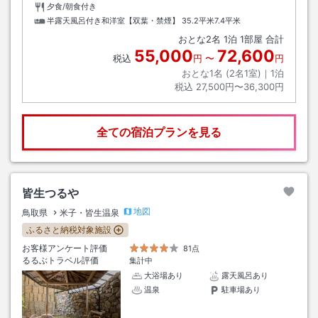
夕食/朝食付き
半露天風呂付き和洋室【双葉・禁煙】
35.2平米7.4平米
おとな
2
名
1
泊
1
部屋 合計
55,000
72,600
税込
円
〜
円
おとな1名 (
2
名1室)｜
1
泊
税込
27,500円〜36,300円
全ての宿泊プランを見る
皆生つるや
地図
鳥取県
米子・皆生温泉
ふるさと納税対象施設
お客様アンケート評価
81点
るるぶトラベル評価
集計中
大浴場あり
露天風呂あり
温泉
駐車場あり