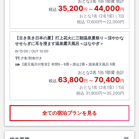
おとな
2
名
1
泊
1
部屋 合計
35,200
44,000
税込
円
〜
円
おとな1名 (
2
名1室)｜
1
泊
税込
17,600円〜22,000円
【古き良き日本の夏】打上花火に三朝温泉夏祭り～涼やかな
せせらぎに耳を澄ます温泉露天風呂＜はなやぎ＞
IN
チェックイン
15:00
/ OUT
チェックアウト
10:00
夕食/朝食付き
【露天風呂付客室】本間6～8畳＋踏込2畳＋源泉露天風呂
6畳
おとな
2
名
1
泊
1
部屋 合計
63,800
70,400
税込
円
〜
円
おとな1名 (
2
名1室)｜
1
泊
税込
31,900円〜35,200円
全ての宿泊プランを見る