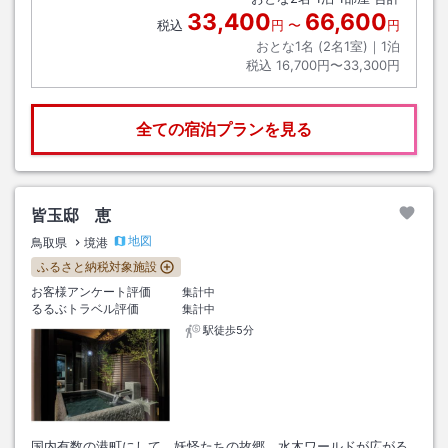
33,400
66,600
税込
円
〜
円
おとな1名 (
2
名1室)｜
1
泊
税込
16,700円〜33,300円
全ての宿泊プランを見る
皆玉邸 恵
地図
鳥取県
境港
ふるさと納税対象施設
お客様アンケート評価
集計中
るるぶトラベル評価
集計中
駅徒歩5分
国内有数の港町にして、妖怪たちの故郷、水木ワールドが広がる