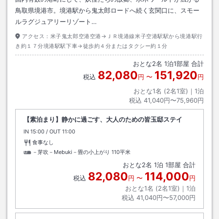
鳥取県境港市。境港駅から鬼太郎ロードへ続く玄関口に、スモー
ルラグジュアリーリゾート…
アクセス：
米子鬼太郎空港空港→ＪＲ境港線米子空港駅駅から境港駅行
き約１７分境港駅駅下車→徒歩約４分またはタクシー約１分
おとな
2
名
1
泊
1
部屋 合計
82,080
151,920
税込
円
〜
円
おとな1名 (
2
名1室)｜
1
泊
税込
41,040円〜75,960円
【素泊まり】静かに過ごす、大人のための皆玉邸ステイ
IN
チェックイン
15:00
/ OUT
チェックアウト
11:00
食事なし
－芽吹－Mebuki－畳の小上がり
110平米
おとな
2
名
1
泊
1
部屋 合計
82,080
114,000
税込
円
〜
円
おとな1名 (
2
名1室)｜
1
泊
税込
41,040円〜57,000円