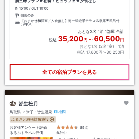
湯三昧プラン★朝食：ビュッフェ★夕食なし
IN
チェックイン
15:00
/ OUT
チェックアウト
10:00
朝食のみ
【おまかせ和洋室／夕食無し】海一望絶景テラス温泉露天風呂付
59平米
おとな
2
名
1
泊
1
部屋 合計
35,200
60,500
税込
円
〜
円
おとな1名 (
2
名1室)｜
1
泊
税込
17,600円〜30,250円
全ての宿泊プランを見る
皆生松月
地図
鳥取県
米子・皆生温泉
ふるさと納税対象施設
お客様アンケート評価
89点
るるぶトラベル評価
集計中