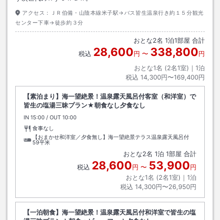
アクセス：
ＪＲ伯備・山陰本線米子駅→バス皆生温泉行き約１５分観光
センター下車→徒歩約３分
おとな
2
名
1
泊
1
部屋 合計
28,600
338,800
税込
円
〜
円
おとな1名 (
2
名1室)｜
1
泊
税込
14,300円〜169,400円
【素泊まり】海一望絶景！温泉露天風呂付客室（和洋室）で
皆生の塩湯三昧プラン★朝食なし夕食なし
IN
チェックイン
15:00
/ OUT
チェックアウト
10:00
食事なし
【おまかせ和洋室／夕食無し】海一望絶景テラス温泉露天風呂付
59平米
おとな
2
名
1
泊
1
部屋 合計
28,600
53,900
税込
円
〜
円
おとな1名 (
2
名1室)｜
1
泊
税込
14,300円〜26,950円
【一泊朝食】海一望絶景！温泉露天風呂付和洋室で皆生の塩