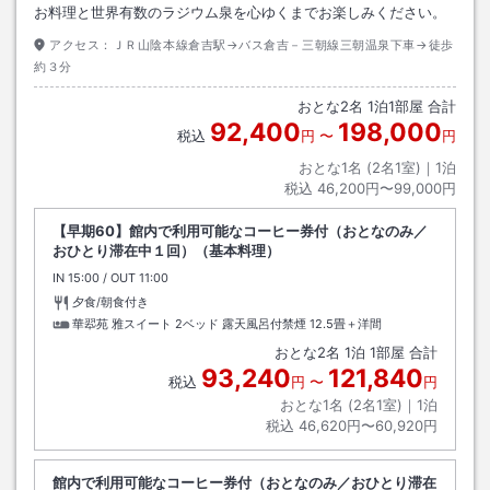
お料理と世界有数のラジウム泉を心ゆくまでお楽しみください。
アクセス：
ＪＲ山陰本線倉吉駅→バス倉吉－三朝線三朝温泉下車→徒歩
約３分
おとな
2
名
1
泊
1
部屋 合計
92,400
198,000
税込
円
〜
円
おとな1名 (
2
名1室)｜
1
泊
税込
46,200円〜99,000円
【早期60】館内で利用可能なコーヒー券付（おとなのみ／
おひとり滞在中１回）（基本料理）
IN
チェックイン
15:00
/ OUT
チェックアウト
11:00
夕食/朝食付き
華翆苑 雅スイート 2ベッド 露天風呂付禁煙
12.5畳＋洋間
おとな
2
名
1
泊
1
部屋 合計
93,240
121,840
税込
円
〜
円
おとな1名 (
2
名1室)｜
1
泊
税込
46,620円〜60,920円
館内で利用可能なコーヒー券付（おとなのみ／おひとり滞在