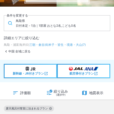
条件を変更する
鳥取県
日付未定 - 1泊｜1部屋 おとな2名,こども0名
詳細エリアに絞り込む
鳥取・浦富海岸
(
0
)
三朝・倉吉
(
6
)
米子・皆生・境港・大山
(
7
)
中国 全域に戻る
新幹線・JR付きプラン
航空券付きプラン
絞り込み
評価順
地図表示
(選択中)
露天風呂付客室に泊まれるプラン
この絞り込み条件を解除