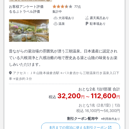
お客様アンケート評価
77点
るるぶトラベル評価
集計中
大浴場あり
露天風呂あり
温泉
駐車場あり
昔ながらの湯治場の雰囲気が漂う三朝温泉。日本遺産に認定され
ている六根清浄と六感治癒の地で歴史ある湯と山陰の味覚をお楽
しみいただけます。
アクセス：
ＪＲ山陰本線倉吉駅→バス倉吉から三朝温泉行き温泉入口下
車→徒歩約３分
おとな
2
名
1
泊
1
部屋 合計
32,200
112,600
税込
円
〜
円
おとな1名 (
2
名1室)｜
1
泊
税込
16,100円〜56,300円
割引クーポン配布中
※利用条件あり
8月までの宿泊に使える割引クーポン