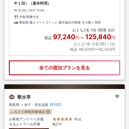
中１回）（基本料理）
IN
チェックイン
15:00
/ OUT
チェックアウト
11:00
夕食/朝食付き
華翆苑 雅スイート 2ベッド 露天風呂付禁煙
12.5畳＋洋間
おとな
2
名
1
泊
1
部屋 合計
97,240
125,840
税込
円
〜
円
おとな1名 (
2
名1室)｜
1
泊
税込
48,620円〜62,920円
全ての宿泊プランを見る
華水亭
地図
鳥取県
米子・皆生温泉
ふるさと納税対象施設
お客様アンケート評価
85点
るるぶトラベル評価
集計中