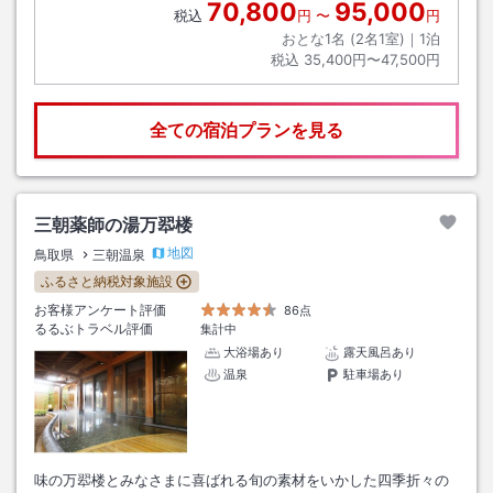
70,800
95,000
税込
円
〜
円
おとな1名 (
2
名1室)｜
1
泊
税込
35,400円〜47,500円
全ての宿泊プランを見る
三朝薬師の湯万翆楼
地図
鳥取県
三朝温泉
ふるさと納税対象施設
お客様アンケート評価
86点
るるぶトラベル評価
集計中
大浴場あり
露天風呂あり
温泉
駐車場あり
味の万翆楼とみなさまに喜ばれる旬の素材をいかした四季折々の