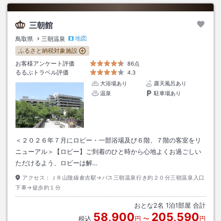
三朝館
地図
鳥取県
三朝温泉
ふるさと納税対象施設
お客様アンケート評価
86点
るるぶトラベル評価
4.3
大浴場あり
露天風呂あり
温泉
駐車場あり
＜２０２６年７月にロビー・一部浴場及び６階、７階の客室をリ
ニューアル＞【ロビー】ご到着のひと時から心地よくお過ごしい
ただけるよう、ロビーは解…
アクセス：
ＪＲ山陰線倉吉駅→バス三朝温泉行き約２０分三朝温泉入口
下車→徒歩約１分
おとな
2
名
1
泊
1
部屋 合計
58,900
205,590
税込
円
〜
円