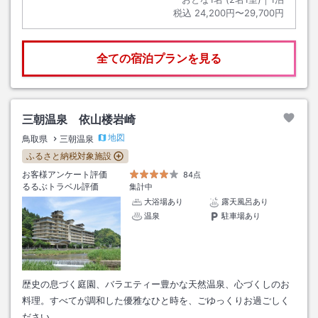
税込
24,200円〜29,700円
全ての宿泊プランを見る
三朝温泉 依山楼岩崎
地図
鳥取県
三朝温泉
ふるさと納税対象施設
お客様アンケート評価
84点
るるぶトラベル評価
集計中
大浴場あり
露天風呂あり
温泉
駐車場あり
歴史の息づく庭園、バラエティー豊かな天然温泉、心づくしのお
料理。すべてが調和した優雅なひと時を、ごゆっくりお過ごしく
ださい。