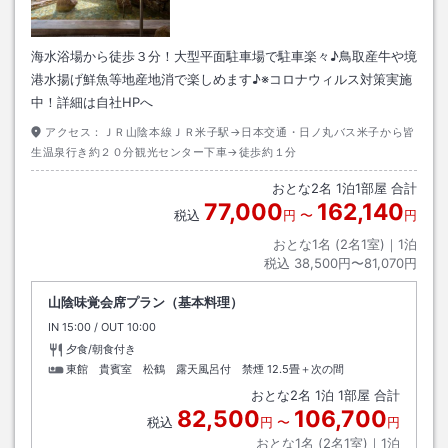
海水浴場から徒歩３分！大型平面駐車場で駐車楽々♪鳥取産牛や境
港水揚げ鮮魚等地産地消で楽しめます♪※コロナウィルス対策実施
中！詳細は自社HPへ
アクセス：
ＪＲ山陰本線ＪＲ米子駅→日本交通・日ノ丸バス米子から皆
生温泉行き約２０分観光センター下車→徒歩約１分
おとな
2
名
1
泊
1
部屋 合計
77,000
162,140
税込
円
〜
円
おとな1名 (
2
名1室)｜
1
泊
税込
38,500円〜81,070円
山陰味覚会席プラン（基本料理）
IN
チェックイン
15:00
/ OUT
チェックアウト
10:00
夕食/朝食付き
東館 貴賓室 松鶴 露天風呂付 禁煙
12.5畳＋次の間
おとな
2
名
1
泊
1
部屋 合計
82,500
106,700
税込
円
〜
円
おとな1名 (
2
名1室)｜
1
泊