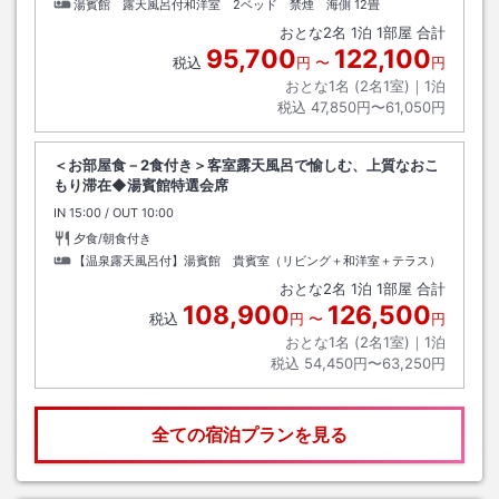
湯賓館 露天風呂付和洋室 2ベッド 禁煙 海側
12畳
おとな
2
名
1
泊
1
部屋 合計
95,700
122,100
税込
円
〜
円
おとな1名 (
2
名1室)｜
1
泊
税込
47,850円〜61,050円
＜お部屋食－2食付き＞客室露天風呂で愉しむ、上質なおこ
もり滞在◆湯賓館特選会席
IN
チェックイン
15:00
/ OUT
チェックアウト
10:00
夕食/朝食付き
【温泉露天風呂付】湯賓館 貴賓室（リビング＋和洋室＋テラス）
おとな
2
名
1
泊
1
部屋 合計
108,900
126,500
税込
円
〜
円
おとな1名 (
2
名1室)｜
1
泊
税込
54,450円〜63,250円
全ての宿泊プランを見る