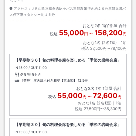
アクセス：
ＪＲ山陰本線倉吉駅→バス三朝温泉行き約２０分三朝温泉バ
ス停下車→タクシー約１５分
おとな
2
名
1
泊
1
部屋 合計
55,000
156,200
税込
円
〜
円
おとな1名 (
2
名1室)｜
1
泊
税込
27,500円〜78,100円
【早期割３０】旬の料理会席を楽しめる「季節の岩崎会席」
IN
チェックイン
15:00
/ OUT
チェックアウト
11:00
夕食/朝食付き
［禁煙］露天風呂付き和室【東山閣】
12.5畳
おとな
2
名
1
泊
1
部屋 合計
55,000
72,600
税込
円
〜
円
おとな1名 (
2
名1室)｜
1
泊
税込
27,500円〜36,300円
【早期割３０】旬の料理会席を楽しめる「季節の岩崎会席」
IN
チェックイン
15:00
/ OUT
チェックアウト
11:00