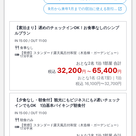
9月から来年1月までの宿泊に使える割引…
【素泊まり】遅めのチェックインOK！お食事なしのシンプ
ルプラン
IN
チェックイン
15:00
/ OUT
チェックアウト
11:00
食事なし
【禁煙】スタンダード露天風呂付和室（木造棟・ガーデンビュー）
17.6平米
おとな
2
名
1
泊
1
部屋 合計
32,200
65,400
税込
円
〜
円
おとな1名 (
2
名1室)｜
1
泊
税込
16,100円〜32,700円
【夕食なし・朝食付】観光にもビジネスにも♪遅いチェック
インでもOK 1泊基本バイキング朝食付
IN
チェックイン
15:00
/ OUT
チェックアウト
11:00
朝食のみ
【禁煙】スタンダード露天風呂付和室（木造棟・ガーデンビュー）
17.6平米
おとな
2
名
1
泊
1
部屋 合計