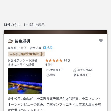
13
件のうち、
1～13
件を表示
皆生游月
地図
鳥取県
米子・皆生温泉
ふるさと納税対象施設
お客様アンケート評価
93点
るるぶトラベル評価
集計中
大浴場あり
露天風呂あり
温泉
駐車場あり
皆生松月の姉妹館。全室温泉露天風呂付き和洋室。全室フロント
オーシャンビューの景色。７階インフィニティ天空露天風呂を有
す次世代のＲｙｏｋａｎ。