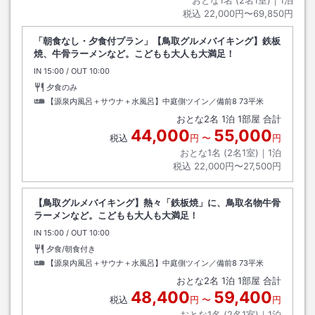
おとな1名 (
2
名1室)｜
1
泊
税込
22,000円〜69,850円
「朝食なし・夕食付プラン」【鳥取グルメバイキング】鉄板
焼、牛骨ラーメンなど。こどもも大人も大満足！
IN
チェックイン
15:00
/ OUT
チェックアウト
10:00
夕食のみ
【源泉内風呂＋サウナ＋水風呂】中庭側ツイン／備前8
73平米
おとな
2
名
1
泊
1
部屋 合計
44,000
55,000
税込
円
〜
円
おとな1名 (
2
名1室)｜
1
泊
税込
22,000円〜27,500円
【鳥取グルメバイキング】熱々「鉄板焼」に、鳥取名物牛骨
ラーメンなど。こどもも大人も大満足！
IN
チェックイン
15:00
/ OUT
チェックアウト
10:00
夕食/朝食付き
【源泉内風呂＋サウナ＋水風呂】中庭側ツイン／備前8
73平米
おとな
2
名
1
泊
1
部屋 合計
48,400
59,400
税込
円
〜
円
おとな1名 (
2
名1室)｜
1
泊