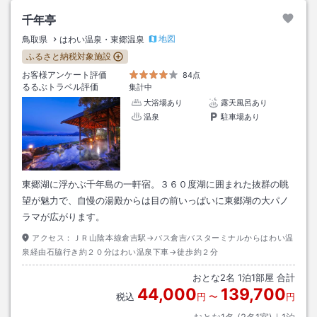
千年亭
地図
鳥取県
はわい温泉・東郷温泉
ふるさと納税対象施設
お客様アンケート評価
84点
るるぶトラベル評価
集計中
大浴場あり
露天風呂あり
温泉
駐車場あり
東郷湖に浮かぶ千年島の一軒宿。３６０度湖に囲まれた抜群の眺
望が魅力で、自慢の湯殿からは目の前いっぱいに東郷湖の大パノ
ラマが広がります。
アクセス：
ＪＲ山陰本線倉吉駅→バス倉吉バスターミナルからはわい温
泉経由石脇行き約２０分はわい温泉下車→徒歩約２分
おとな
2
名
1
泊
1
部屋 合計
44,000
139,700
税込
円
〜
円