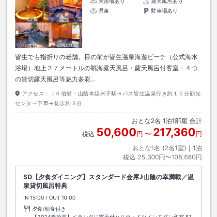
大浴場あり
露天風呂あり
温泉
駐車場あり
皆生でも指折りの老舗。目の前が皆生温泉海遊ビーチ（公式海水
浴場）地上２７メートルの眺海露天風呂・露天風呂付客室・４つ
の貸切露天風呂等魅力多彩…
アクセス：
ＪＲ伯備・山陰本線米子駅→バス皆生温泉行き約１５分観光
センター下車→徒歩約３分
おとな
2
名
1
泊
1
部屋 合計
50,600
217,360
税込
円
〜
円
おとな1名 (
2
名1室)｜
1
泊
税込
25,300円〜108,680円
SD【夕食ダイニング】スタンダード会席♪山陰の幸満載／温
泉貸切風呂特典
IN
チェックイン
15:00
/ OUT
チェックアウト
10:00
夕食/朝食付き