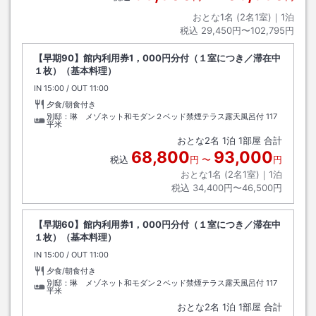
おとな1名 (
2
名1室)｜
1
泊
税込
29,450円〜102,795円
【早期90】館内利用券1，000円分付（１室につき／滞在中
１枚）（基本料理）
IN
チェックイン
15:00
/ OUT
チェックアウト
11:00
夕食/朝食付き
別邸：琳 メゾネット和モダン２ベッド禁煙テラス露天風呂付
117
平米
おとな
2
名
1
泊
1
部屋 合計
68,800
93,000
税込
円
〜
円
おとな1名 (
2
名1室)｜
1
泊
税込
34,400円〜46,500円
【早期60】館内利用券1，000円分付（１室につき／滞在中
１枚）（基本料理）
IN
チェックイン
15:00
/ OUT
チェックアウト
11:00
夕食/朝食付き
別邸：琳 メゾネット和モダン２ベッド禁煙テラス露天風呂付
117
平米
おとな
2
名
1
泊
1
部屋 合計