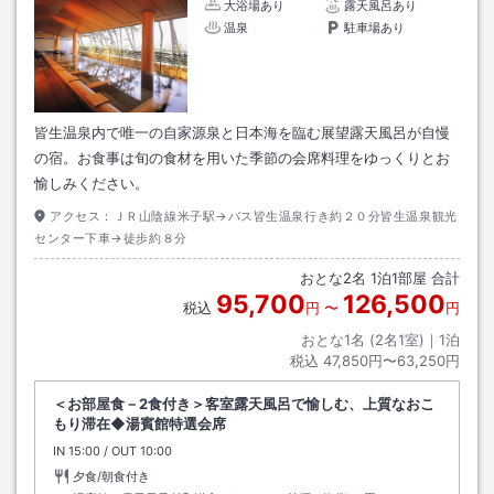
大浴場あり
露天風呂あり
温泉
駐車場あり
皆生温泉内で唯一の自家源泉と日本海を臨む展望露天風呂が自慢
の宿。お食事は旬の食材を用いた季節の会席料理をゆっくりとお
愉しみください。
アクセス：
ＪＲ山陰線米子駅→バス皆生温泉行き約２０分皆生温泉観光
センター下車→徒歩約８分
おとな
2
名
1
泊
1
部屋 合計
95,700
126,500
税込
円
〜
円
おとな1名 (
2
名1室)｜
1
泊
税込
47,850円〜63,250円
＜お部屋食－2食付き＞客室露天風呂で愉しむ、上質なおこ
もり滞在◆湯賓館特選会席
IN
チェックイン
15:00
/ OUT
チェックアウト
10:00
夕食/朝食付き