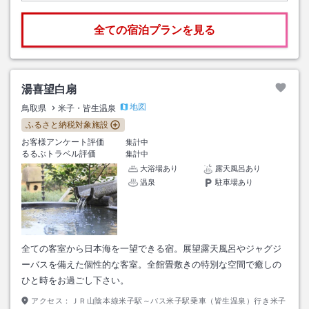
全ての宿泊プランを見る
湯喜望白扇
地図
鳥取県
米子・皆生温泉
ふるさと納税対象施設
お客様アンケート評価
集計中
るるぶトラベル評価
集計中
大浴場あり
露天風呂あり
温泉
駐車場あり
全ての客室から日本海を一望できる宿。展望露天風呂やジャグジ
ーバスを備えた個性的な客室。全館畳敷きの特別な空間で癒しの
ひと時をお過ごし下さい。
アクセス：
ＪＲ山陰本線米子駅～バス米子駅乗車（皆生温泉）行き米子