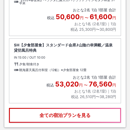
【2024春改装】ベランダに露天付ハリウッドツインモダン和室
51
平米
おとな
2
名
1
泊
1
部屋 合計
50,600
61,600
税込
円
〜
円
おとな1名 (
2
名1室)｜
1
泊
税込
25,300円〜30,800円
SH【夕食部屋食】スタンダード会席♪山陰の幸満載／温泉
貸切風呂特典
IN
チェックイン
15:00
/ OUT
チェックアウト
10:00
夕食/朝食付き
眺海露天風呂付和室（12帖）※夕食部屋食
12畳
おとな
2
名
1
泊
1
部屋 合計
53,020
76,560
税込
円
〜
円
おとな1名 (
2
名1室)｜
1
泊
税込
26,510円〜38,280円
全ての宿泊プランを見る