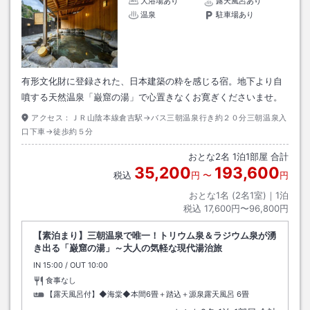
大浴場あり
露天風呂あり
温泉
駐車場あり
有形文化財に登録された、日本建築の粋を感じる宿。地下より自
噴する天然温泉「巌窟の湯」で心置きなくお寛ぎくださいませ。
アクセス：
ＪＲ山陰本線倉吉駅→バス三朝温泉行き約２０分三朝温泉入
口下車→徒歩約５分
おとな
2
名
1
泊
1
部屋 合計
35,200
193,600
税込
円
〜
円
おとな1名 (
2
名1室)｜
1
泊
税込
17,600円〜96,800円
【素泊まり】三朝温泉で唯一！トリウム泉＆ラジウム泉が湧
き出る「巌窟の湯」～大人の気軽な現代湯治旅
IN
チェックイン
15:00
/ OUT
チェックアウト
10:00
食事なし
【露天風呂付】◆海棠◆本間6畳＋踏込＋源泉露天風呂
6畳