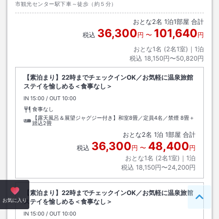
市観光センター駅下車～徒歩（約５分）
おとな
2
名
1
泊
1
部屋 合計
36,300
101,640
税込
円
〜
円
おとな1名 (
2
名1室)｜
1
泊
税込
18,150円〜50,820円
【素泊まり】22時までチェックインOK／お気軽に温泉旅館
ステイを愉しめる＜食事なし＞
IN
チェックイン
15:00
/ OUT
チェックアウト
10:00
食事なし
【露天風呂＆展望ジャグジー付き】和室8畳／定員4名／禁煙
8畳＋
踏込2畳
おとな
2
名
1
泊
1
部屋 合計
36,300
48,400
税込
円
〜
円
おとな1名 (
2
名1室)｜
1
泊
税込
18,150円〜24,200円
【素泊まり】22時までチェックインOK／お気軽に温泉旅館
ペー
お気に入り
ステイを愉しめる＜食事なし＞
IN
チェックイン
15:00
/ OUT
チェックアウト
10:00