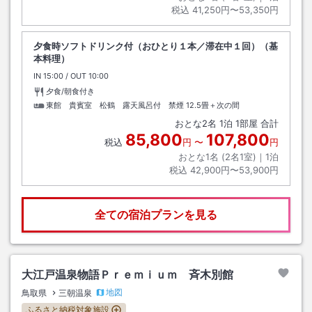
税込
41,250円〜53,350円
夕食時ソフトドリンク付（おひとり１本／滞在中１回）（基
本料理）
IN
チェックイン
15:00
/ OUT
チェックアウト
10:00
夕食/朝食付き
東館 貴賓室 松鶴 露天風呂付 禁煙
12.5畳＋次の間
おとな
2
名
1
泊
1
部屋 合計
85,800
107,800
税込
円
〜
円
おとな1名 (
2
名1室)｜
1
泊
税込
42,900円〜53,900円
全ての宿泊プランを見る
大江戸温泉物語Ｐｒｅｍｉｕｍ 斉木別館
地図
鳥取県
三朝温泉
ふるさと納税対象施設