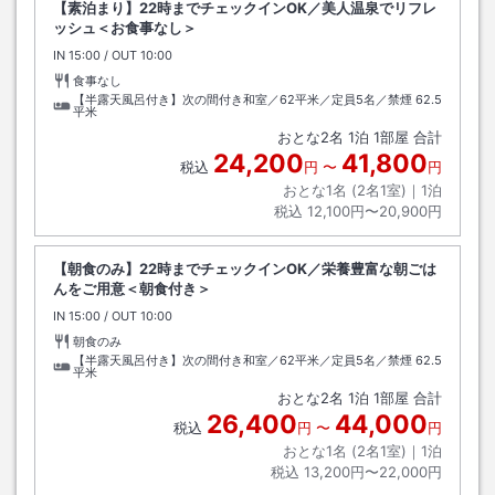
【素泊まり】22時までチェックインOK／美人温泉でリフレ
ッシュ＜お食事なし＞
IN
チェックイン
15:00
/ OUT
チェックアウト
10:00
食事なし
【半露天風呂付き】次の間付き和室／62平米／定員5名／禁煙
62.5
平米
おとな
2
名
1
泊
1
部屋 合計
24,200
41,800
税込
円
〜
円
おとな1名 (
2
名1室)｜
1
泊
税込
12,100円〜20,900円
【朝食のみ】22時までチェックインOK／栄養豊富な朝ごは
んをご用意＜朝食付き＞
IN
チェックイン
15:00
/ OUT
チェックアウト
10:00
朝食のみ
【半露天風呂付き】次の間付き和室／62平米／定員5名／禁煙
62.5
平米
おとな
2
名
1
泊
1
部屋 合計
26,400
44,000
税込
円
〜
円
おとな1名 (
2
名1室)｜
1
泊
税込
13,200円〜22,000円