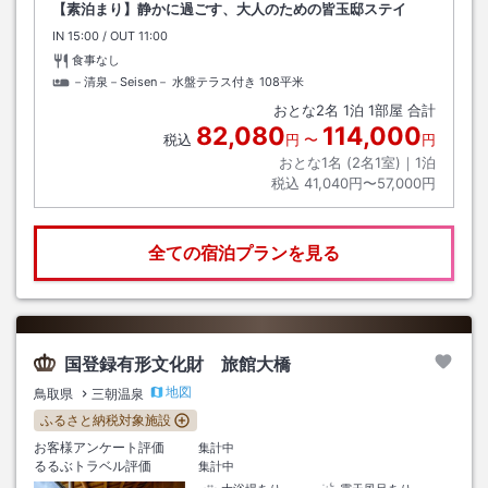
【素泊まり】静かに過ごす、大人のための皆玉邸ステイ
IN
チェックイン
15:00
/ OUT
チェックアウト
11:00
食事なし
－清泉－Seisen－ 水盤テラス付き
108平米
おとな
2
名
1
泊
1
部屋 合計
82,080
114,000
税込
円
〜
円
おとな1名 (
2
名1室)｜
1
泊
税込
41,040円〜57,000円
全ての宿泊プランを見る
国登録有形文化財 旅館大橋
地図
鳥取県
三朝温泉
ふるさと納税対象施設
お客様アンケート評価
集計中
るるぶトラベル評価
集計中