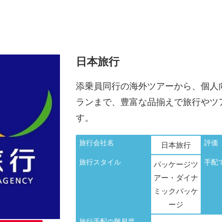
日本旅行
添乗員同行の海外ツアーから、個人
ランまで、豊富な品揃えで旅行やツ
す。
旅行会社名
評価
日本旅行
旅行スタイル
手配
パッケージツ
アー・ダイナ
ミックパッケ
ージ
旅行手配の難易度