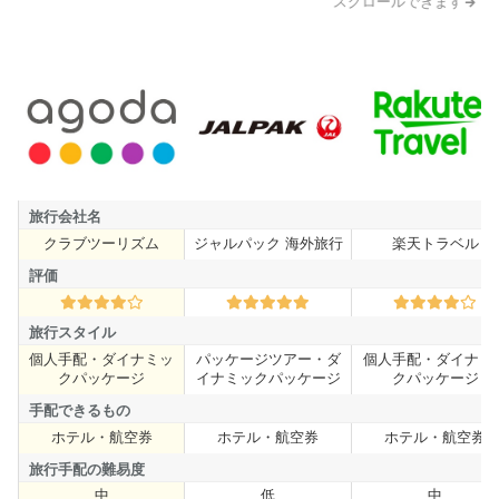
スクロールできます
旅行会社名
クラブツーリズム
ジャルパック 海外旅行
楽天トラベル
旅行会社名
評価
評価
旅行スタイル
個人手配・ダイナミッ
パッケージツアー・ダ
個人手配・ダイナミ
旅行スタイル
クパッケージ
イナミックパッケージ
クパッケージ
手配できるもの
ホテル・航空券
ホテル・航空券
ホテル・航空券
手配できるもの
旅行手配の難易度
中
低
中
旅行手配の難易度