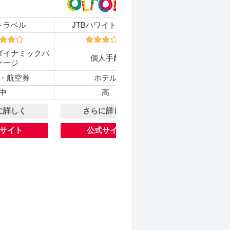
トラベル
JTBハワイトラベル
日本旅行
ダイナミックパ
パッケージツアー
個人手配
ケージ
ミックパッケ
・航空券
ホテル
ホテル・航空
中
高
低
に詳しく
さらに詳しく
さらに詳し
サイト
公式サイト
公式サイト