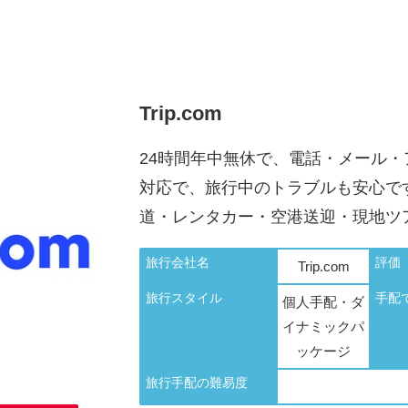
Trip.com
24時間年中無休で、電話・メール
対応で、旅行中のトラブルも安心で
道・レンタカー・空港送迎・現地ツ
旅行会社名
評価
Trip.com
旅行スタイル
手配
個人手配・ダ
イナミックパ
ッケージ
旅行手配の難易度